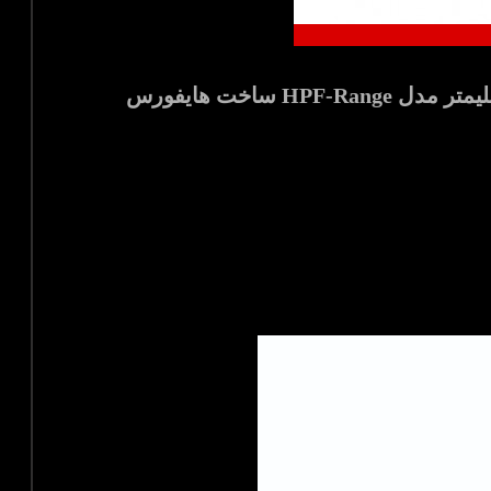
پرس هیدرولیکی کارگاهی 700 بار فشار قوی با ظرفیت 200 تن و کورس 330 میلیمتر مدل HPF-Range ساخت هایفورس