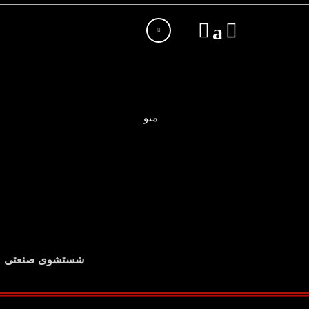
منو
شستشوی صنعتی