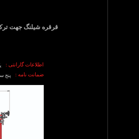
قرقره شیلنگ جهت ترکمترهای هیدرول
اطلاعات گارانتی :
ی
ضمانت نامه :
پنج س